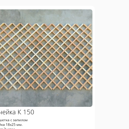
чейка К 150
шетка с запилом
йка 18х25 мм.