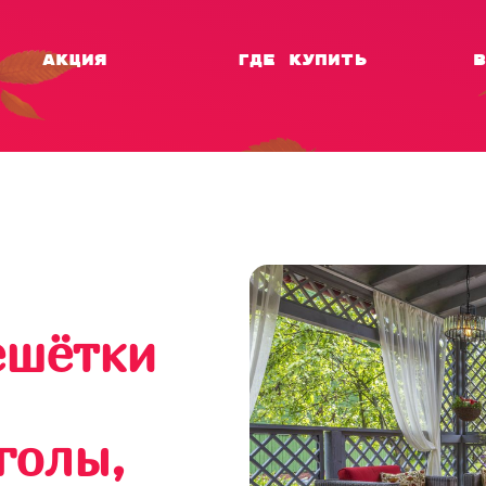
акция
где купить
в
ешётки
голы,