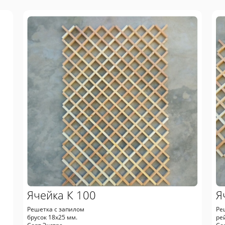
Ячейка К 100
Я
Решетка с запилом
Ре
брусок 18х25 мм.
ре